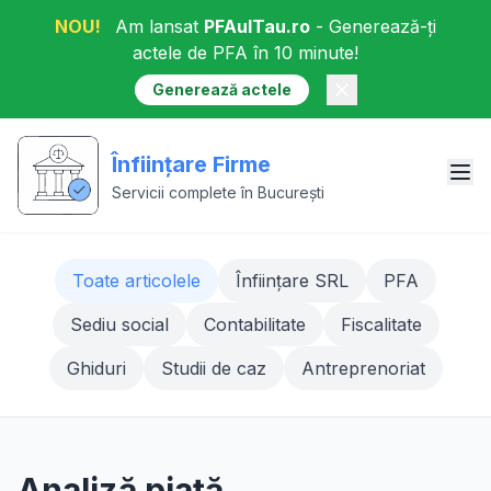
NOU!
Am lansat
PFAulTau.ro
- Generează-ți
actele de PFA în 10 minute!
Generează actele
Înființare Firme
Servicii complete în București
Toate articolele
Înființare SRL
PFA
Sediu social
Contabilitate
Fiscalitate
Ghiduri
Studii de caz
Antreprenoriat
Analiză piață