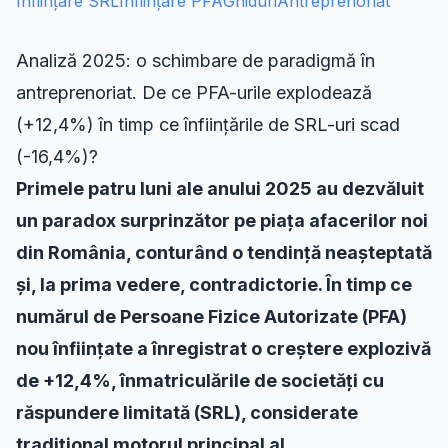
Înființare SRL
Înființare PFA
Ghiduri
Antreprenoriat
Analiză 2025: o schimbare de paradigmă în
antreprenoriat. De ce PFA-urile explodează
(+12,4%) în timp ce înființările de SRL-uri scad
(-16,4%)?
Primele patru luni ale anului 2025 au dezvăluit
un paradox surprinzător pe piața afacerilor noi
din România, conturând o tendință neașteptată
și, la prima vedere, contradictorie. În timp ce
numărul de Persoane Fizice Autorizate (PFA)
nou înființate a înregistrat o creștere explozivă
de +12,4%, înmatriculările de societăți cu
răspundere limitată (SRL), considerate
tradițional motorul principal al