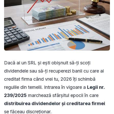
Dacă ai un SRL și ești obișnuit să-ți scoți
dividendele sau să-ți recuperezi banii cu care ai
creditat firma când vrei tu, 2026 îți schimbă
regulile din temelii. Intrarea în vigoare a
Legii nr.
239/2025
marchează sfârșitul epocii în care
distribuirea dividendelor și creditarea firmei
se făceau discreționar.