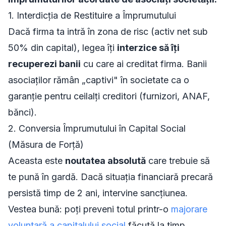
1. Interdicția de Restituire a Împrumutului
Dacă firma ta intră în zona de risc (activ net sub
50% din capital), legea îți
interzice să îți
recuperezi banii
cu care ai creditat firma. Banii
asociaților rămân „captivi" în societate ca o
garanție pentru ceilalți creditori (furnizori, ANAF,
bănci).
2. Conversia Împrumutului în Capital Social
(Măsura de Forță)
Aceasta este
noutatea absolută
care trebuie să
te pună în gardă. Dacă situația financiară precară
persistă timp de 2 ani, intervine sancțiunea.
Vestea bună: poți preveni totul printr-o
majorare
voluntară a capitalului social
făcută la timp.