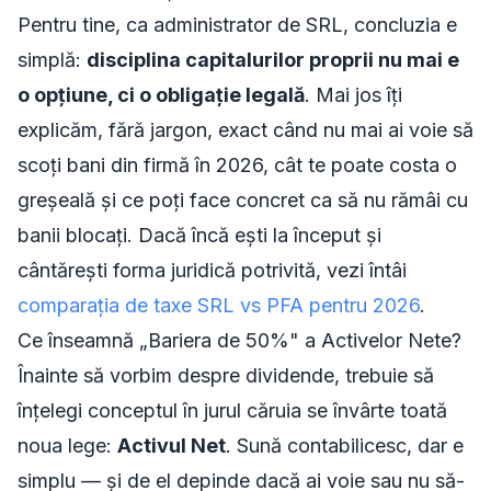
Pentru tine, ca administrator de SRL, concluzia e
simplă:
disciplina capitalurilor proprii nu mai e
o opțiune, ci o obligație legală
. Mai jos îți
explicăm, fără jargon, exact când nu mai ai voie să
scoți bani din firmă în 2026, cât te poate costa o
greșeală și ce poți face concret ca să nu rămâi cu
banii blocați. Dacă încă ești la început și
cântărești forma juridică potrivită, vezi întâi
comparația de taxe SRL vs PFA pentru 2026
.
Ce înseamnă „Bariera de 50%" a Activelor Nete?
Înainte să vorbim despre dividende, trebuie să
înțelegi conceptul în jurul căruia se învârte toată
noua lege:
Activul Net
. Sună contabilicesc, dar e
simplu — și de el depinde dacă ai voie sau nu să-