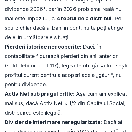
dividende 2026", dar în 2026 problema reală nu
mai este impozitul, ci
dreptul de a distribui
. Pe
scurt: chiar dacă ai bani în cont, nu te poți atinge
de ei în următoarele situații:
Pierderi istorice neacoperite:
Dacă în
contabilitate figurează pierderi din anii anteriori
(sold debitor cont 117), legea te obligă să folosești
profitul curent pentru a acoperi acele „găuri", nu
pentru dividende.
Activ Net sub pragul critic:
Așa cum am explicat
mai sus, dacă Activ Net < 1/2 din Capitalul Social,
distribuirea este ilegală.
Dividende interimare neregularizate:
Dacă ai
scos dividende trimestriale în 2025 dar nu ai făcut