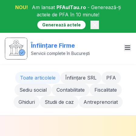
NOU!
Am lansat
PFAulTau.ro
- Generează-ți
actele de PFA în 10 minute!
Generează actele
Înființare Firme
Servicii complete în București
Toate articolele
Înființare SRL
PFA
Sediu social
Contabilitate
Fiscalitate
Ghiduri
Studii de caz
Antreprenoriat