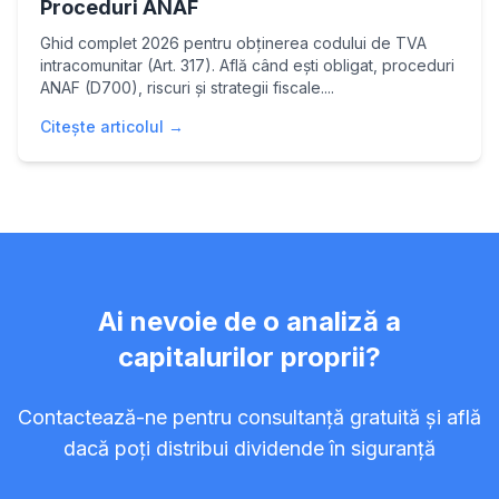
Proceduri ANAF
Ghid complet 2026 pentru obținerea codului de TVA
intracomunitar (Art. 317). Află când ești obligat, proceduri
ANAF (D700), riscuri și strategii fiscale....
Citește articolul →
Ai nevoie de o analiză a
capitalurilor proprii?
Contactează-ne pentru consultanță gratuită și află
dacă poți distribui dividende în siguranță