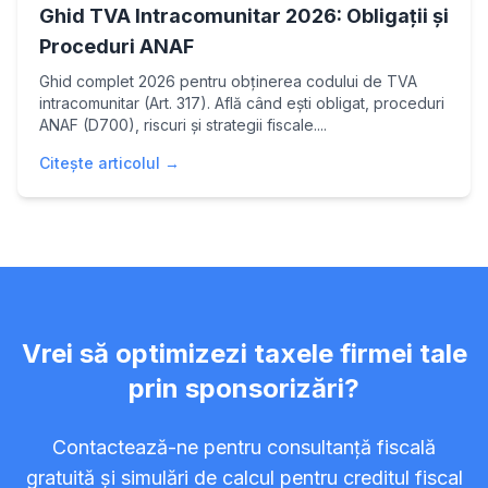
Ghid TVA Intracomunitar 2026: Obligații și
Proceduri ANAF
Ghid complet 2026 pentru obținerea codului de TVA
intracomunitar (Art. 317). Află când ești obligat, proceduri
ANAF (D700), riscuri și strategii fiscale....
Citește articolul →
Vrei să optimizezi taxele firmei tale
prin sponsorizări?
Contactează-ne pentru consultanță fiscală
gratuită și simulări de calcul pentru creditul fiscal