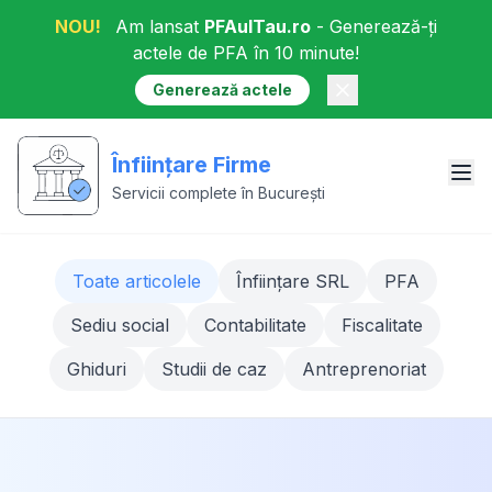
NOU!
Am lansat
PFAulTau.ro
- Generează-ți
actele de PFA în 10 minute!
Generează actele
Înființare Firme
Servicii complete în București
Toate articolele
Înființare SRL
PFA
Sediu social
Contabilitate
Fiscalitate
Ghiduri
Studii de caz
Antreprenoriat