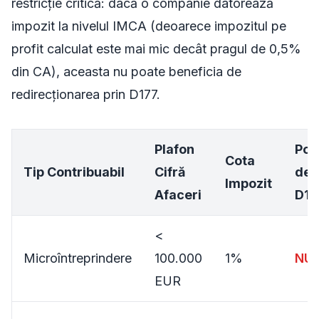
restricție critică: dacă o companie datorează
impozit la nivelul IMCA (deoarece impozitul pe
profit calculat este mai mic decât pragul de 0,5%
din CA), aceasta nu poate beneficia de
redirecționarea prin D177.
Plafon
Poa
Cota
Tip Contribuabil
Cifră
dep
Impozit
Afaceri
D17
<
Microîntreprindere
100.000
1%
NU
EUR