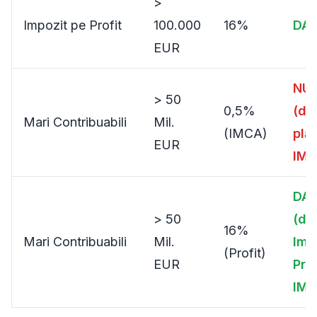
>
Impozit pe Profit
100.000
16%
DA
EUR
NU
> 50
0,5%
(da
Mari Contribuabili
Mil.
(IMCA)
plă
EUR
IMC
DA
> 50
(da
16%
Mari Contribuabili
Mil.
Imp
(Profit)
EUR
Prof
IMC