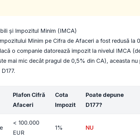
abili și Impozitul Minim (IMCA)
mpozitului Minim pe Cifra de Afaceri a fost redusă la 0
ă: dacă o companie datorează impozit la nivelul IMCA (
este mai mic decât pragul de 0,5% din CA), aceasta nu
n D177.
Plafon Cifră
Cota
Poate depune
Afaceri
Impozit
D177?
< 100.000
re
1%
NU
EUR