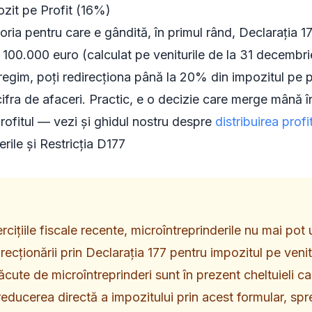
pozit pe Profit (16%)
ria pentru care e gândită, în primul rând, Declarația 1
 100.000 euro (calculat pe veniturile de la 31 decembr
regim, poți redirecționa până la 20% din impozitul pe pr
cifra de afaceri. Practic, e o decizie care merge mână î
profitul — vezi și ghidul nostru despre
distribuirea prof
erile și Restricția D177
cițiile fiscale recente, microîntreprinderile nu mai pot u
ecționării prin Declarația 177 pentru impozitul pe venit
ăcute de microîntreprinderi sunt în prezent cheltuieli c
educerea directă a impozitului prin acest formular, sp