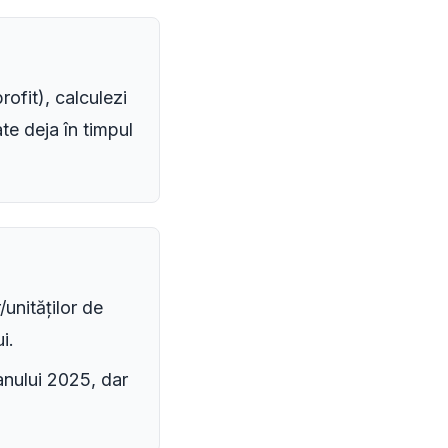
ofit), calculezi
te deja în timpul
/unităților de
i.
anului 2025, dar