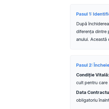
Pasul 1: Identi
După închiderea 
diferența dintre
anului. Această 
Pasul 2: Închei
Condiție Vitală:
cult pentru care 
Data Contractul
obligatoriu înai