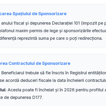
ficarea Spațiului de Sponsorizare
anului fiscal și depunerea Declarației 101 (impozit pe pr
 plafonul maxim permis de lege și sponsorizările efectua
diferență reprezintă suma pe care o poți redirecționa.
erea Contractului de Sponsorizare
Beneficiarul trebuie să fie înscris în Registrul entităților
se acordă deduceri fiscale la data încheierii contractulu
ui:
Acesta poate fi încheiat și în 2026 pentru profitul 
nte de depunerea D177.