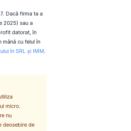
77. Dacă firma ta a
ie 2025) sau a
ofit datorat, în
n mână cu felul în
itului în SRL și IMM
.
tiliza
ul micro.
are nu
re deosebire de