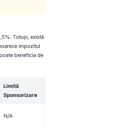
,5%. Totuși, există
deoarece impozitul
 poate beneficia de
Limită
Sponsorizare
N/A