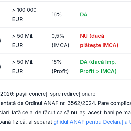
> 100.000
16%
DA
EUR
> 50 Mil.
0,5%
NU (dacă
i
EUR
(IMCA)
plătește IMCA)
> 50 Mil.
16%
DA (dacă Imp.
i
EUR
(Profit)
Profit > IMCA)
 2026: pașii concreți spre redirecționare
entată de Ordinul ANAF nr. 3562/2024. Pare complicat
clari. Iată ce ai de făcut ca să nu lași acești bani pe m
oană fizică, ai separat
ghidul ANAF pentru Declarația