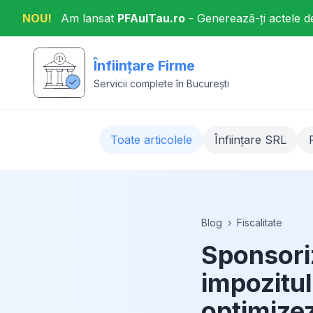
NOU!
Am lansat
PFAulTau.ro
- Generează-ți actele d
Înființare Firme
Servicii complete în București
Toate articolele
Înființare SRL
Blog
›
Fiscalitate
Sponsoriz
impozitul
optimizez