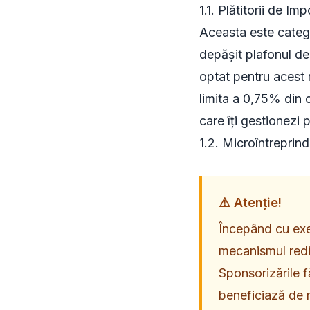
1.1. Plătitorii de Im
Aceasta este catego
depășit plafonul de
optat pentru acest 
limita a 0,75% din 
care îți gestionezi 
1.2. Microîntreprind
⚠️ Atenție!
Începând cu exer
mecanismul redir
Sponsorizările f
beneficiază de r