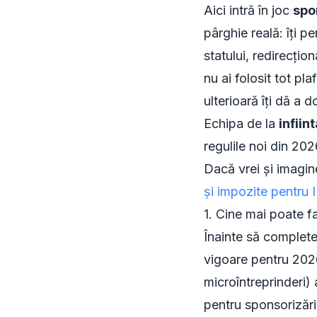
Aici intră în joc
spo
pârghie reală: îți p
statului, redirecțio
nu ai folosit tot pl
ulterioară îți dă a 
Echipa de la
infiin
regulile noi din 2026
Dacă vrei și imagin
și impozite pentru
1. Cine mai poate f
Înainte să completez
vigoare pentru 2026
microîntreprinderi) 
pentru sponsorizări