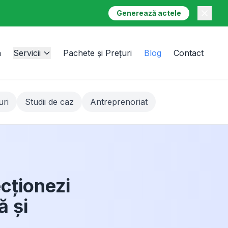
Generează actele
a
Servicii
Pachete și Prețuri
Blog
Contact
uri
Studii de caz
Antreprenoriat
cționezi
ă și