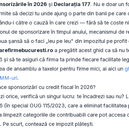
nsorizările în 2026
și
Declarația 177
. Nu e doar un fo
ermite să decizi tu unde ajung o parte din banii pe care 
nându-i către o cauză în care crezi — fără să te coste n
afonul de sponsorizare în timpul anului, mecanismul de r
doua șansă să o faci „leu pe leu" din impozitul pe profit d
tarefirmebucuresti.ro
a pregătit acest ghid ca să nu te
 și să te asiguri că firma ta prinde fiecare facilitate leg
ea de ansamblu a taxelor pentru firme mici, ai aici un
g
 IMM-uri
.
ace sponsorizări cu credit fiscal în 2026?
i orice, verifică un singur lucru: te încadrezi sau nu? Le
 (în special OUG 115/2023, care a eliminat facilitatea
a limpezit categoriile de contribuabili care pot accesa c
. Pe scurt, contează ce impozit plătești.