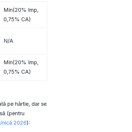
Min(20% Imp,
0,75% CA)
N/A
Min(20% Imp,
0,75% CA)
ă pe hârtie, dar se
asă (pentru
 Unică 2026
):