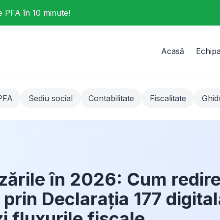
e PFA în 10 minute!
Acasă
Echip
PFA
Sediu social
Contabilitate
Fiscalitate
Ghid
ările în 2026: Cum redire
 prin Declarația 177 digital
i fluxurile fiscale