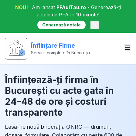
NOU!
Am lansat
PFAulTau.ro
- Generează-ți
actele de PFA în 10 minute!
Generează actele
Înființare Firme
Servicii complete în București
Înființează-ți firma în
București cu acte gata în
24–48 de ore și costuri
transparente
Lasă-ne nouă birocrația ONRC — drumuri,
dosare, formulare. Colaborăm cu peste 600 de